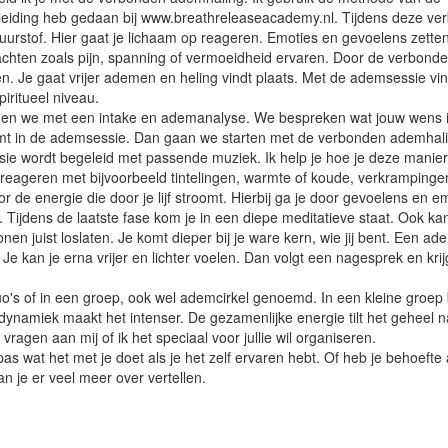
leiding heb gedaan bij www.breathreleaseacademy.nl. Tijdens deze v
zuurstof. Hier gaat je lichaam op reageren. Emoties en gevoelens zetten
achten zoals pijn, spanning of vermoeidheid ervaren. Door de verbond
n. Je gaat vrijer ademen en heling vindt plaats. Met de ademsessie vin
iritueel niveau.
nen we met een intake en ademanalyse. We bespreken wat jouw wens is 
emt in de ademsessie. Dan gaan we starten met de verbonden ademhalin
ie wordt begeleid met passende muziek. Ik help je hoe je deze manie
 reageren met bijvoorbeeld tintelingen, warmte of koude, verkramping
 de energie die door je lijf stroomt. Hierbij ga je door gevoelens en em
Tijdens de laatste fase kom je in een diepe meditatieve staat. Ook kan
nen juist loslaten. Je komt dieper bij je ware kern, wie jij bent. Een a
e kan je erna vrijer en lichter voelen. Dan volgt een nagesprek en krij
's of in een groep, ook wel ademcirkel genoemd. In een kleine groep be
namiek maakt het intenser. De gezamenlijke energie tilt het geheel n
ragen aan mij of ik het speciaal voor jullie wil organiseren.
 pas wat het met je doet als je het zelf ervaren hebt. Of heb je behoeft
an je er veel meer over vertellen.