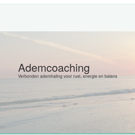
Ademcoaching
Verbonden ademhaling voor rust, energie en balans