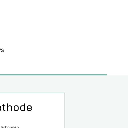
ws
ethode
 Verbonden