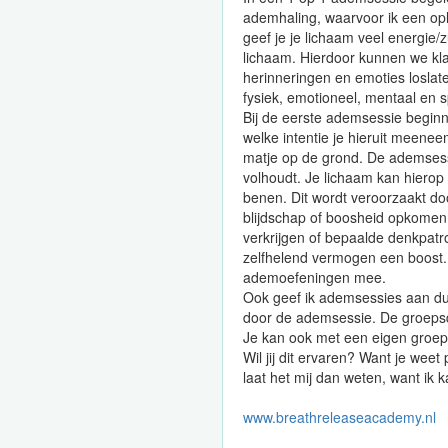
ademhaling, waarvoor ik een op
geef je je lichaam veel energie/
lichaam. Hierdoor kunnen we kl
herinneringen en emoties loslate
fysiek, emotioneel, mentaal en sp
Bij de eerste ademsessie begin
welke intentie je hieruit meene
matje op de grond. De ademsess
volhoudt. Je lichaam kan hierop
benen. Dit wordt veroorzaakt door
blijdschap of boosheid opkomen. 
verkrijgen of bepaalde denkpatro
zelfhelend vermogen een boost. J
ademoefeningen mee.
Ook geef ik ademsessies aan duo
door de ademsessie. De groepsdy
Je kan ook met een eigen groep v
Wil jij dit ervaren? Want je weet
laat het mij dan weten, want ik k
www.breathreleaseacademy.nl