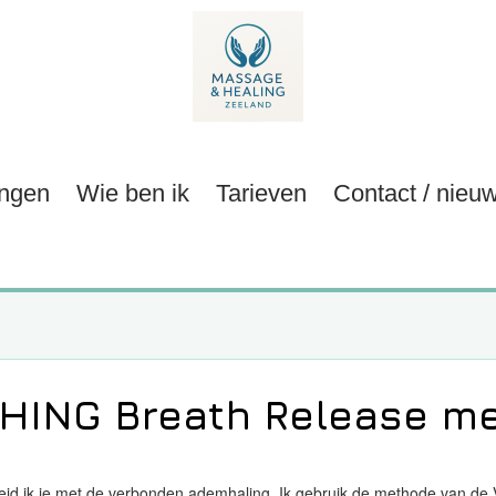
ingen
Wie ben ik
Tarieven
Contact / nieu
ING Breath Release m
eid ik je met de verbonden ademhaling. Ik gebruik de methode van de