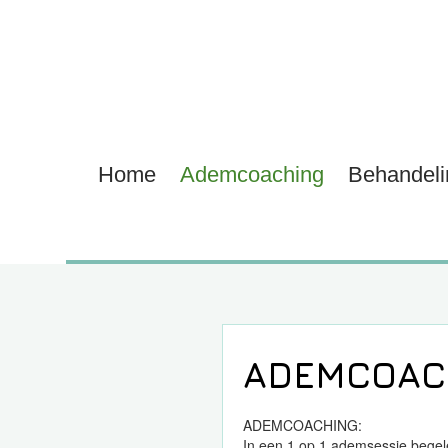
Home
Ademcoaching
Behandel
ADEMCOACH
ADEMCOACHING:
In een 1 op 1 ademsessie begel